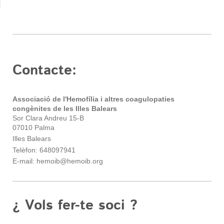
Contacte:
Associació de l'Hemofília i altres coagulopaties
congènites de les Illes Balears
Sor Clara Andreu 15-B
07010 Palma
Illes Balears
Telèfon: 648097941
E-mail: hemoib@hemoib.org
¿ Vols fer-te soci ?