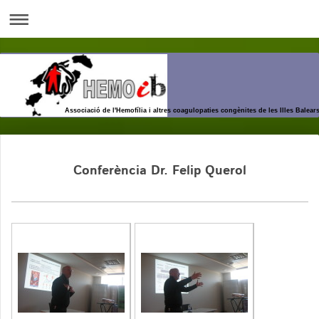
Associació de l'Hemofília i altres coagulopaties congènites de les Illes Balear
Conferència Dr. Felip Querol