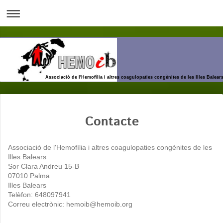
Associació de l'Hemofília i altres coagulopaties congènites de les Illes Balear
Contacte
Associació de l'Hemofília i altres coagulopaties congènites de les
Illes Balears
Sor Clara Andreu 15-B
07010 Palma
Illes Balears
Telèfon: 648097941
Correu electrònic: hemoib@hemoib.org